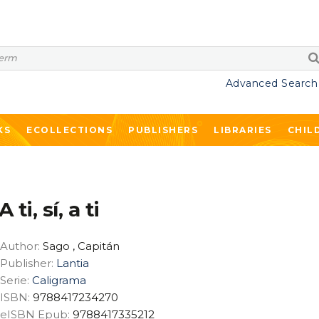
Advanced Search
KS
ECOLLECTIONS
PUBLISHERS
LIBRARIES
CHIL
A ti, sí, a ti
Author:
Sago , Capitán
Publisher:
Lantia
Serie:
Caligrama
ISBN:
9788417234270
eISBN Epub:
9788417335212