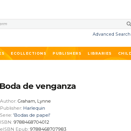
Advanced Search
KS
ECOLLECTIONS
PUBLISHERS
LIBRARIES
CHIL
Boda de venganza
Author:
Graham, Lynne
Publisher:
Harlequin
Serie:
'Bodas de papel'
ISBN:
9788468704012
eISBN Epub:
9788468707983