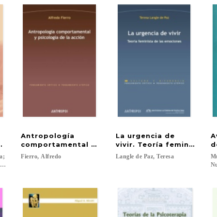
Antropología
La urgencia de
A
 infancia resiliente
comportamental y psicología de la acción
vivir. Teoría feminista d
d
a;
Fierro,
Alfredo
Langle
de
Paz,
Teresa
Mu
a; Mass Torres, Leonardo Rafael...
Nu