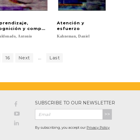
prendizaje,
Atención y
al en el contexto de violencia
zada: diálogos entre psicología clínica, ciencias de 
ognición y comportamiento humano
esfuerzo
aldonado,
Antonio
Kahneman,
Daniel
16
Next
...
Last
SUBSCRIBE TO OUR NEWSLETTER
>>
By subscribing, you accept our
Privacy Policy