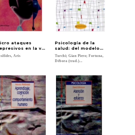
icro ataques
Psicología de la
ca aplicada e instrumentos en neuropsicología
epresivos en la vida cotidiana
salud: del modelo bio-psico-soc
sifides,
Aris
Turchi; Gian Piero; Fortuna,
Débora (trad.)...