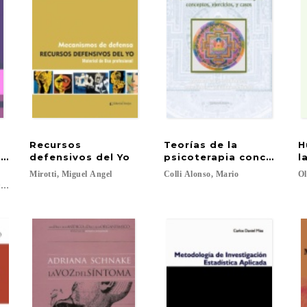
Recursos
Teorías de la
H
luación psicológica
defensivos del Yo
psicoterapia conceptos, 
l
,
Mirotti,
Miguel
Angel
Colli
Alonso,
Mario
O
nandez; Marta Morales, María; Alejandra Pujol, María; Trógolo, Mario; Moretti,