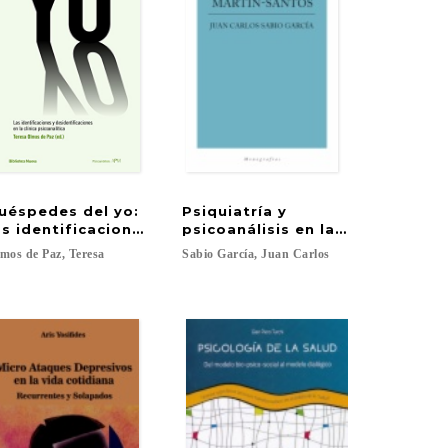
uéspedes del yo:
Psiquiatría y
ejercicios y casos
as identificaciones y desidentificaciones en la clínica 
psicoanálisis en la obra de Luis
lmos
de
Paz,
Teresa
Sabio
García,
Juan
Carlos
 Luciana; Griffoulière, Eugenia...