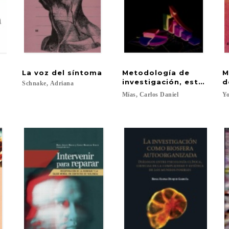
La
voz
del
síntoma
Metodología de
M
iva psicoanalítica relacional
investigación, estadísti
d
Schnake,
Adriana
Mías,
Carlos
Daniel
Yo