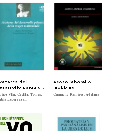
vatares del
Acoso laboral o
e las emociones
esarrollo psíquico de la mujer maltratada
mobbing
ñoz Vila, Cecilia; Torres,
Camacho-Ramírez,
Adriana
bia Esperanza...