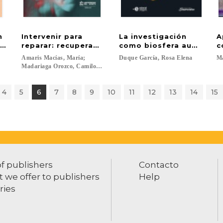
en
Intervenir para
La investigación
A
el psicoanálisis
reparar: recuperando la dignidad y la salud ment
como biosfera autoorgani
c
Amaris Macías, María;
Duque
García,
Rosa
Elena
M
Madariaga Orozco, Camilo (comps.)...
4
5
6
7
8
9
10
11
12
13
14
15
of publishers
Contacto
 we offer to publishers
Help
ries