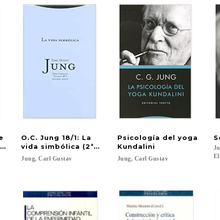
re
O.C. Jung 18/1: La
Psicología del yoga
S
a personalidad (2ªed)®
vida simbólica (2ªed)
Kundalini
Ju
El
Jung,
Carl
Gustav
Jung,
Carl
Gustav