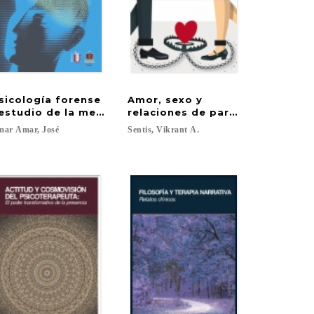
sicología forense
Amor, sexo y
ayos de filosofía y psicoanálisis
 estudio de la mente criminal
relaciones de pareja: una visió
mar
Amar,
José
Sentis,
Vikrant
A.