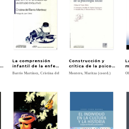
La comprensión
Construcción y
L
lon
infantil de la enfermedad: un estudio evolutivo
crítica de la psicología s
m
Barrio
Martínez,
Cristina
del
Montero,
Maritza
(coord.)
Ol