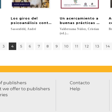
Los giros del
Un acercamiento a
A
psicoanálisis contemporáneo: una introducción a
buenas prácticas y a los
c
Sassenfeld,
André
Valderrama Núñez, Cristian
Br
(ed.)...
3
4
5
6
7
8
9
10
11
12
13
14
of publishers
Contacto
 we offer to publishers
Help
ries