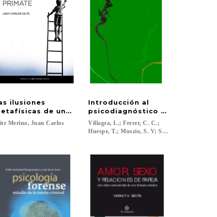
as ilusiones
Introducción al
ocial
etafísicas de un cerebro primate
psicodiagnóstico de Rorschach
ite
Merino,
Juan
Carlos
Villagra, L.; Ferrer, C. C.;
Huespe, T.; Muszio, S. V; Soave, M.;...