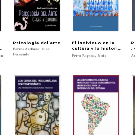
Psicologia
del
arte
El individuo en la
P
s de pandemia
cultura y la historia: Ens
:
Porres Arellano, Juan
Fernando
on
Ferro
Bayona,
Jesús
A