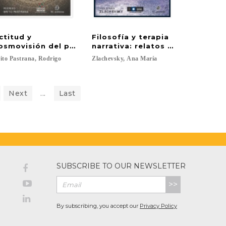
ctitud y
Filosofía y terapia
l psicoanálisis relacional
 conocimientos emergentes para la superación del es
osmovisión del psicoterapeuta: el poder transformati
narrativa: relatos clínicos
ito
Pastrana,
Rodrigo
Zlachevsky,
Ana
María
Next
...
Last
SUBSCRIBE TO OUR NEWSLETTER
>>
By subscribing, you accept our
Privacy Policy