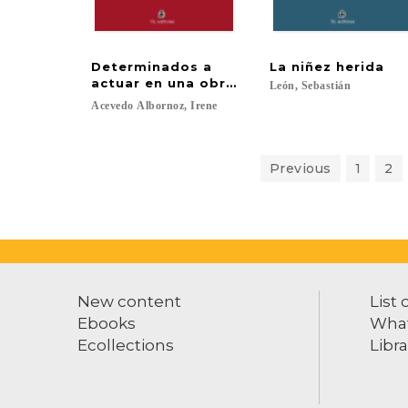
Determinados a
La
niñez
herida
actuar en una obra de enorme duración
León,
Sebastián
Acevedo
Albornoz,
Irene
Previous
1
2
New content
List 
Ebooks
What
Ecollections
Libra