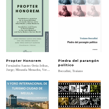
Propter
Honorem
Piedra del parangón
político
Fernández-Santos Ortiz-Iribas,
Jorge; Miranda Menacho, Vera-Cruz; Martialay Sacristán, María Teresa (coo
Boccalini,
Traiano