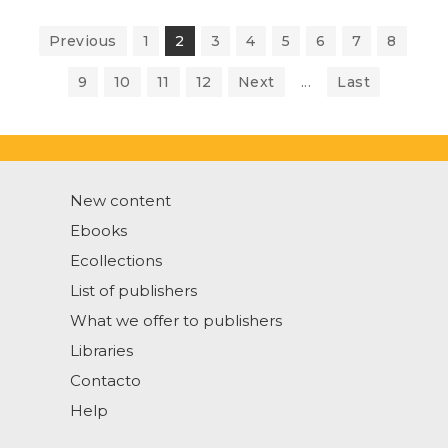
Previous
1
2
3
4
5
6
7
8
9
10
11
12
Next
...
Last
New content
Ebooks
Ecollections
List of publishers
What we offer to publishers
Libraries
Contacto
Help