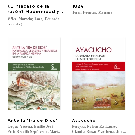
¿El fracaso de la
1824
razón? Modernidad y exilio en la Europa de entreg
Terán
Fuentes,
Mariana
Vélez, Marcela; Zazo, Eduardo
(coords.)...
Ante
la
"Ira
de
Dios"
Ayacucho
Luque Azcona, Emilio José;
Pereyra, Nelson E.; Lauro,
Petit-Breuilh Sepúlveda, María Eugenia...
Claudia Rosa; Marchena, Juan; Rabin