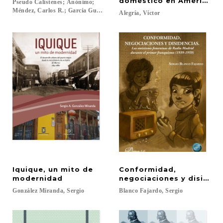
doméstico en América Lat
Pseudo Calístenes; Anónimo;
Méndez, Carlos R.; García Gual, Carlos...
Alegría,
Víctor
Iquique, un mito de
Conformidad,
modernidad
negociaciones y disidenc
González
Miranda,
Sergio
Blanco
Fajardo,
Sergio