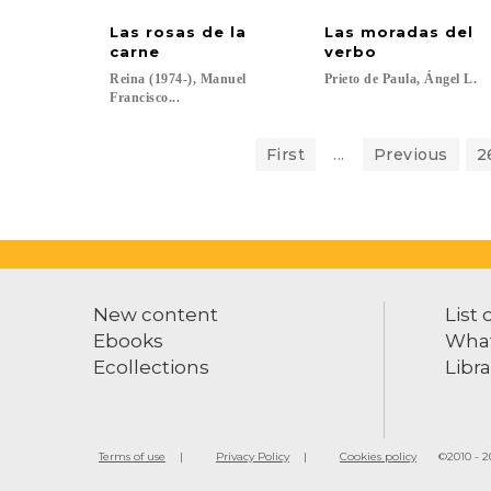
Las rosas de la
Las moradas del
carne
verbo
Reina (1974-), Manuel
Prieto
de
Paula,
Ángel
L.
Francisco...
First
...
Previous
2
New content
List 
Ebooks
What
Ecollections
Libra
Terms of use
Privacy Policy
Cookies policy
©2010 - 20