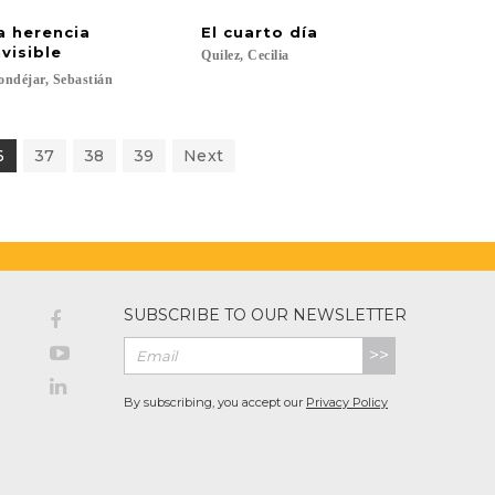
a herencia
El
cuarto
día
nvisible
Quilez,
Cecilia
ndéjar,
Sebastián
6
37
38
39
Next
SUBSCRIBE TO OUR NEWSLETTER
>>
By subscribing, you accept our
Privacy Policy