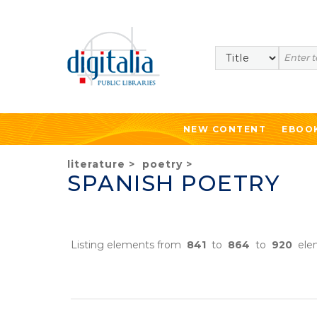
Search
NEW CONTENT
EBOO
literature
>
poetry
>
SPANISH POETRY
Listing elements from
841
to
864
to
920
ele