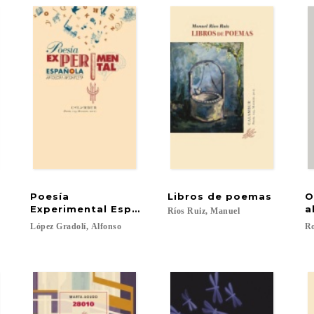
Poesía
Libros
de
poemas
O
a contemporánea
Experimental Española (Antología incompleta)
a
Ríos
Ruiz,
Manuel
López
Gradolí,
Alfonso
Ro