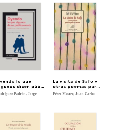
yendo lo que
La visita de Safo y
lgunos dicen públicamente. Debates con la poesía es
otros poemas para despedir a 
dríguez
Padrón,
Jorge
Pérez
Mestre,
Juan
Carlos