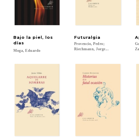
Bajo la piel, los
Futuralgia
A
días
Provencio, Pedro;
Gu
Riechmann, Jorge...
Za
Moga,
Eduardo