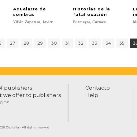
Aquelarre de
Historias de la
L
sombras
fatal ocasión
i
Villán
Zapatero,
Javier
Busmayor,
Carmen
Mo
6
27
28
29
30
31
32
33
34
35
3
of publishers
Contacto
 we offer to publishers
Help
ries
26 Digitalia - All rights reserved