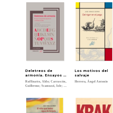
Deletreos de
Los motivos del
armonía. Ensayos sobre poesía español
salvaje
Ruffinatto, Aldo; Carrascón,
Herrera,
Ángel
Antonio
Guillermo; Scamuzzi, Iole; Simonatti, Selena...