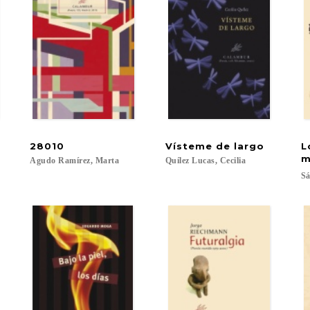
28010
Vísteme
de
largo
L
m
Agudo
Ramírez,
Marta
Quílez
Lucas,
Cecilia
Sá