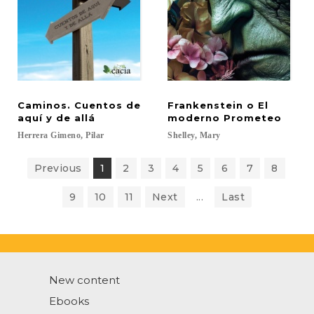
Caminos. Cuentos de
Frankenstein o El
aquí y de allá
moderno Prometeo
Herrera
Gimeno,
Pilar
Shelley,
Mary
Previous
1
2
3
4
5
6
7
8
9
10
11
Next
...
Last
New content
Ebooks