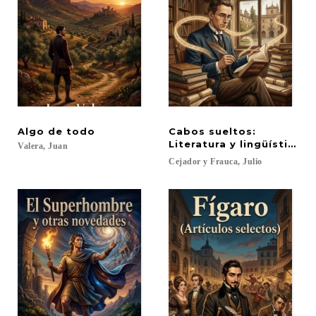
Algo
de
todo
Cabos sueltos:
Literatura y lingüística
Valera,
Juan
Cejador
y
Frauca,
Julio