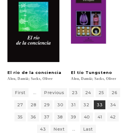
El
río
de
la
conciencia
El
tío
Tungsteno
Alou,
Damià;
Sacks,
Oliver
Alou,
Damià;
Sacks,
Oliver
First
...
Previous
23
24
25
26
27
28
29
30
31
32
33
34
35
36
37
38
39
40
41
42
43
Next
...
Last