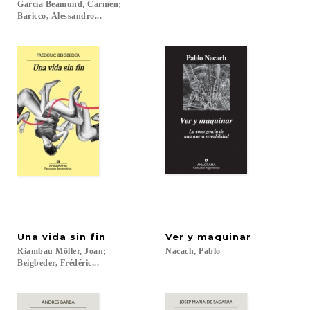
García Beamund, Carmen;
Baricco, Alessandro...
Una
vida
sin
fin
Ver
y
maquinar
Riambau Möller, Joan;
Nacach,
Pablo
Beigbeder, Frédéric...