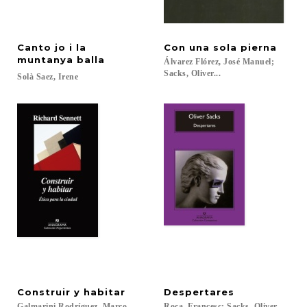
Canto jo i la
Con
una
sola
pierna
muntanya balla
Álvarez Flórez, José Manuel;
Sacks, Oliver...
Solà
Saez,
Irene
Construir
y
habitar
Despertares
Galmarini Rodríguez, Marco
Roca,
Francesc;
Sacks,
Oliver