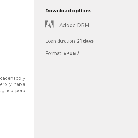
Download options
Adobe DRM
Loan duration:
21 days
Format:
EPUB /
encadenado y
ero y había
egiada, pero