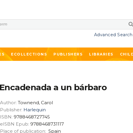
Advanced Search
KS
ECOLLECTIONS
PUBLISHERS
LIBRARIES
CHIL
Encadenada a un bárbaro
Author:
Townend, Carol
Publisher:
Harlequin
ISBN:
9788468727745
eISBN Epub:
9788468731117
Place of publication:
Spain