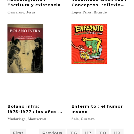
Escritura y existencia
Conceptos, reflexiones, n
Camarero,
Jesús
López
Pérez,
Ricardo
Bolaño infra:
Enfermito : el humor
1975-1977 : los años que inspiraron Los detectives
insano
Madariaga,
Montserrat
Sala,
Gustavo
First
...
Previous
116
117
118
119