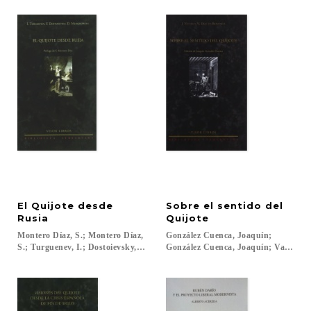
El Quijote desde
Sobre el sentido del
Rusia
Quijote
Montero Díaz, S.; Montero Díaz,
González Cuenca, Joaquín;
S.; Turguenev, I.; Dostoievsky,F.; Merejkowsky, D.; Cansinos Assens, R....
González Cuenca, Joaquín; Valera, J.