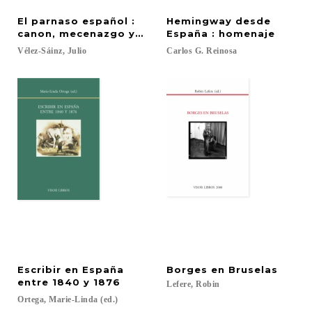
El parnaso español :
Hemingway desde
canon, mecenazgo y propaganda en la poesía del s
España : homenaje
Vélez-Sáinz,
Julio
Carlos
G.
Reinosa
Escribir en España
Borges
en
Bruselas
entre 1840 y 1876
Lefere,
Robin
Ortega,
Marie-Linda
(ed.)