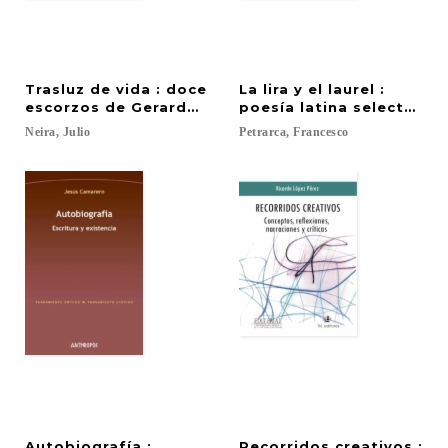
Trasluz de vida : doce
La lira y el laurel :
escorzos de Gerardo Diego
poesía latina selecta (Ed
Neira,
Julio
Petrarca,
Francesco
Autobiografía :
Recorridos creativos :