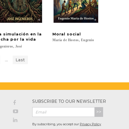
a simulación en la
Moral
social
 Emerson y el Eticismo
ucha por la vida
María
de
Hostos,
Eugenio
genieros,
José
...
Last
SUBSCRIBE TO OUR NEWSLETTER
>>
By subscribing, you accept our
Privacy Policy