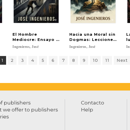
El Hombre
Hacia una Moral sin
L
Mediocre: Ensayo de psicologia y moral
Dogmas: Lecciones sobre
l
Ingenieros,
José
Ingenieros,
José
In
1
2
3
4
5
6
7
8
9
10
11
Next
of publishers
Contacto
 we offer to publishers
Help
ries