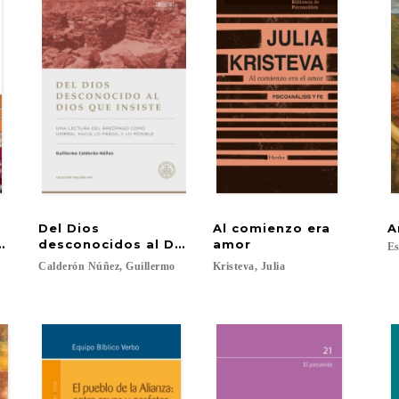
Del Dios
Al comienzo era
A
un retiro de diez días
desconocidos al Dios que insiste
amor
Es
.
Calderón
Núñez,
Guillermo
Kristeva,
Julia