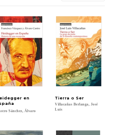
eidegger en
Tierra
o
Ser
al
spaña
Villacañas Berlanga, José
Luis
stro
Sánchez,
Álvaro