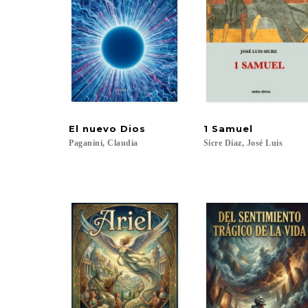
El
nuevo
Dios
1
Samuel
Paganini,
Claudia
Sicre
Díaz,
José
Luis