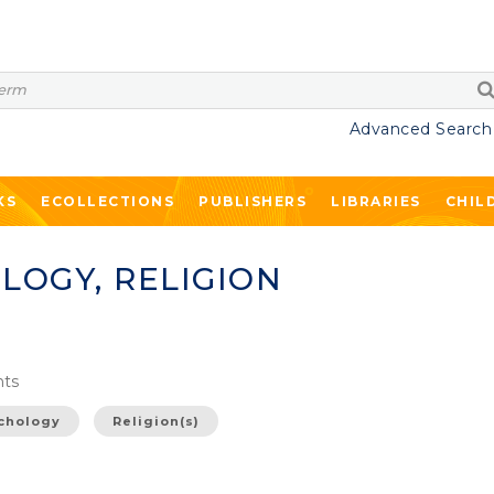
Advanced Search
KS
ECOLLECTIONS
PUBLISHERS
LIBRARIES
CHIL
LOGY, RELIGION
ts
chology
Religion(s)