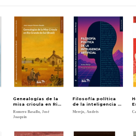
l
Genealogías de la
Filosofía política
H
misa crioula en Rio Grande do Sul (Brasil)
de la inteligencia artifici
E
Romero Basallo, José
Merejo,
Andrés
Ca
Joaquín