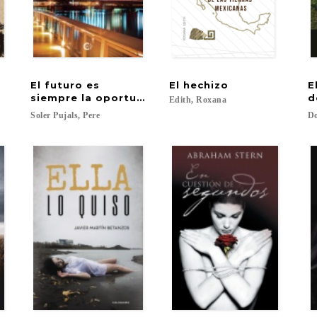
El futuro es
El
hechizo
E
siempre la oportunidad
d
Edith,
Roxana
Soler
Pujals,
Pere
D