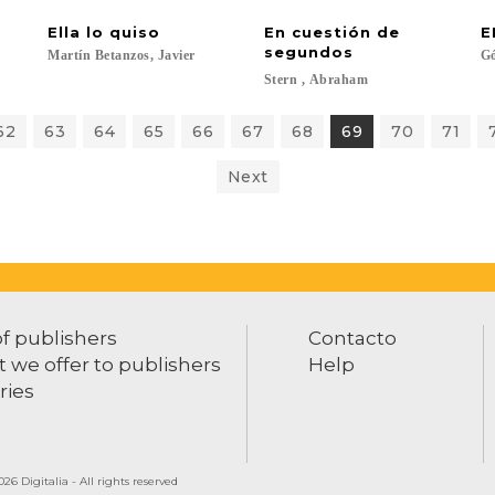
Ella
lo
quiso
En cuestión de
E
segundos
Martín
Betanzos,
Javier
G
Stern
,
Abraham
62
63
64
65
66
67
68
69
70
71
Next
of publishers
Contacto
 we offer to publishers
Help
ries
26 Digitalia - All rights reserved