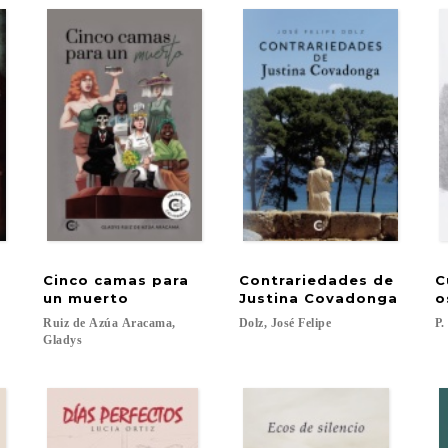
Cinco camas para
Contrariedades de
C
un muerto
Justina Covadonga
o
Ruiz de Azúa Aracama,
Dolz,
José
Felipe
P.
Gladys