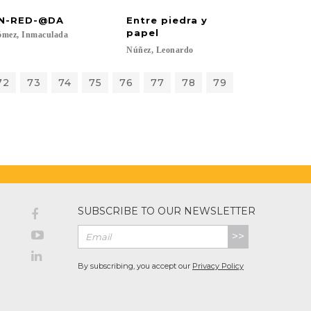
N-RED-@DA
Entre piedra y
papel
ómez,
Inmaculada
Núñez,
Leonardo
72
73
74
75
76
77
78
79
SUBSCRIBE TO OUR NEWSLETTER
>>
By subscribing, you accept our
Privacy Policy