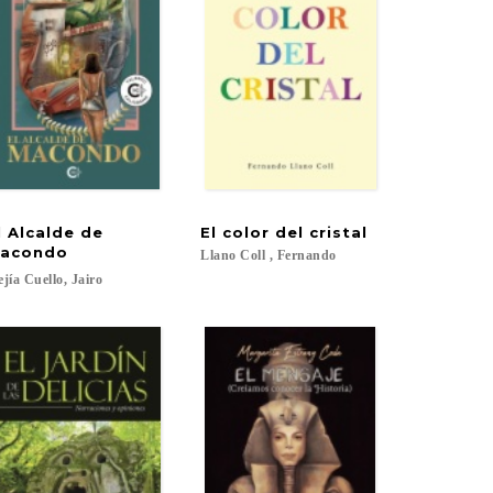
l Alcalde de
El
color
del
cristal
acondo
Llano
Coll
,
Fernando
jía
Cuello,
Jairo