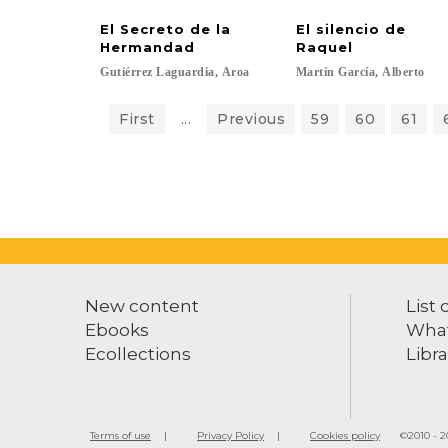
El Secreto de la
El silencio de
Hermandad
Raquel
Gutiérrez
Laguardia,
Aroa
Martín
García,
Alberto
First
...
Previous
59
60
61
New content
List 
Ebooks
What
Ecollections
Libra
Terms of use
Privacy Policy
Cookies policy
©2010 - 20