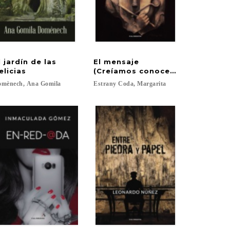
l jardín de las
El mensaje
elicias
(Creíamos conocer la Historia)
omènech,
Ana
Gomila
Estrany
Coda,
Margarita