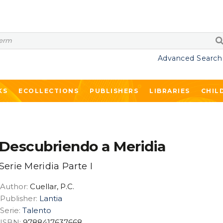
Advanced Search
KS
ECOLLECTIONS
PUBLISHERS
LIBRARIES
CHIL
Descubriendo a Meridia
Serie Meridia Parte I
Author:
Cuellar, P.C.
Publisher:
Lantia
Serie:
Talento
ISBN:
9788417637668