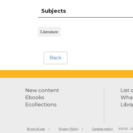
Subjects
Literature
Back
New content
List 
Ebooks
What
Ecollections
Libra
Terms of use
Privacy Policy
Cookies policy
©2010 - 20