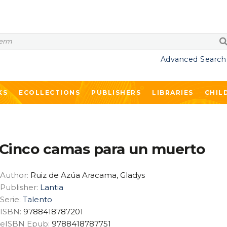
Advanced Search
KS
ECOLLECTIONS
PUBLISHERS
LIBRARIES
CHIL
Cinco camas para un muerto
Author:
Ruiz de Azúa Aracama, Gladys
Publisher:
Lantia
Serie:
Talento
ISBN:
9788418787201
eISBN Epub:
9788418787751