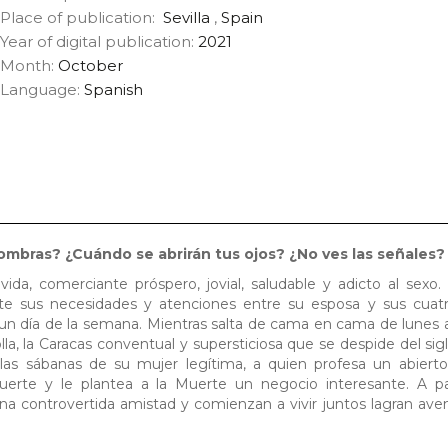
Place of publication:
Sevilla
,
Spain
Year of digital publication:
2021
Month:
October
Language:
Spanish
ombras? ¿Cuándo se abrirán tus ojos? ¿No ves las señales?
ida, comerciante próspero, jovial, saludable y adicto al sexo
nte sus necesidades y atenciones entre su esposa y sus cuat
 un día de la semana. Mientras salta de cama en cama de lunes a
lla, la Caracas conventual y supersticiosa que se despide del sig
las sábanas de su mujer legítima, a quien profesa un abierto
suerte y le plantea a la Muerte un negocio interesante. A pa
 controvertida amistad y comienzan a vivir juntos lagran ave