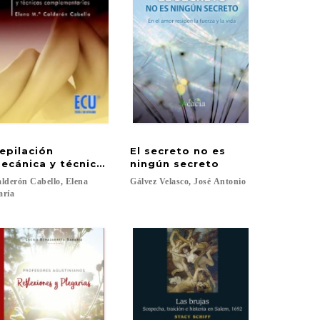
epilación
El secreto no es
 de la era del rayo galáctico
ecánica y técnicas complementarias
ningún secreto
lderón Cabello, Elena
Gálvez
Velasco,
José
Antonio
aría