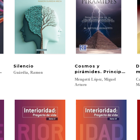
Silencio
Cosmos y
D
or el movimiento
pirámides. Principio y fin
m
Guàrdia,
Ramon
Mengotti López, Miguel
Ca
Arturo
M