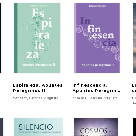
Espiraleza. Apuntes
Infinescencia.
L
Peregrinos II
Apuntes Peregrinos I
s
Sánchez,
Esteban
Augusto
Sánchez,
Esteban
Augusto
Gu
Ta