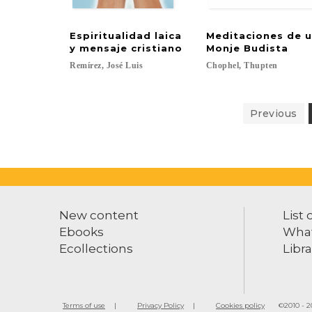
Espiritualidad laica
Meditaciones de 
y mensaje cristiano
Monje Budista
Remírez,
José
Luis
Chophel,
Thupten
Previous
New content
List 
Ebooks
What
Ecollections
Libra
Terms of use
Privacy Policy
Cookies policy
©2010 - 20