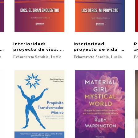
Interioridad:
Interioridad:
P
 Tomo I
proyecto de vida. Tomo II
proyecto de vida. Tomo I
a
o
Echazarreta
Sarabia,
Lucilo
Echazarreta
Sarabia,
Lucilo
Ec