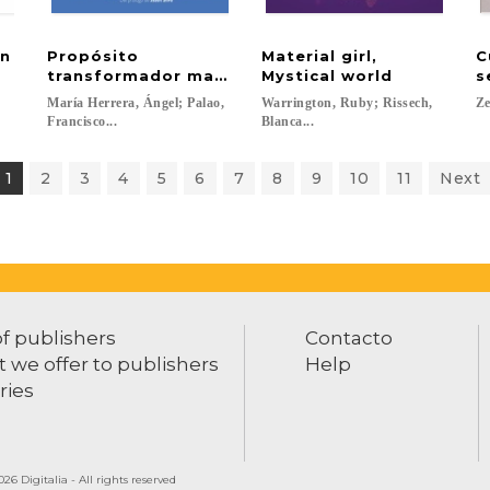
un
Propósito
Material girl,
C
transformador masivo
Mystical world
s
María Herrera, Ángel; Palao,
Warrington, Ruby; Rissech,
Ze
Francisco...
Blanca...
1
2
3
4
5
6
7
8
9
10
11
Next
of publishers
Contacto
 we offer to publishers
Help
ries
26 Digitalia - All rights reserved