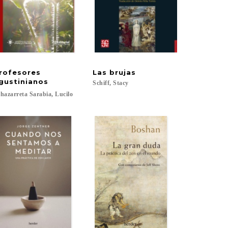
rofesores
Las
brujas
II
gustinianos
Schiff,
Stacy
hazarreta
Sarabia,
Lucilo