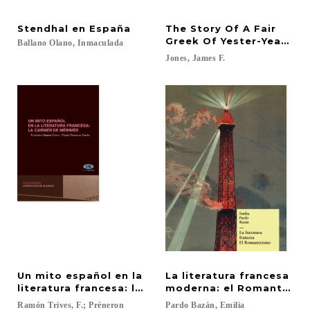
Stendhal
en
España
The Story Of A Fair
Greek Of Yester-Year: A 
Ballano
Olano,
Inmaculada
Jones,
James
F.
Un mito español en la
La literatura francesa
literatura francesa: la Carmen de Mérimée
moderna: el Romanticis
Ramón Trives, F.; Préneron
Pardo
Bazán,
Emilia