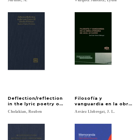
Jardine,
A.
Vázquez
Jiménez,
Lydia
Deflection/reflection
Filosofía y
in the lyric poetry of Charles d'Orléans : a psycho
vanguardia en la obra lite
Cholakian,
Rouben
Arráez
Llobregat,
J.
L.