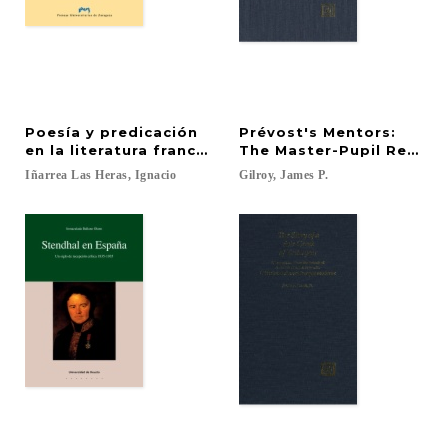
Poesía y predicación
Prévost's Mentors:
en la literatura francesa medieval : el dit moral en 
The Master-Pupil Relatio
Iñarrea
Las
Heras,
Ignacio
Gilroy,
James
P.