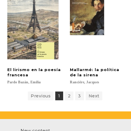
El lirismo en la poesía
Mallarmé: la política
francesa
de la sirena
Pardo
Bazán,
Emilia
Ranciére,
Jacques
Previous
1
2
3
Next
New content