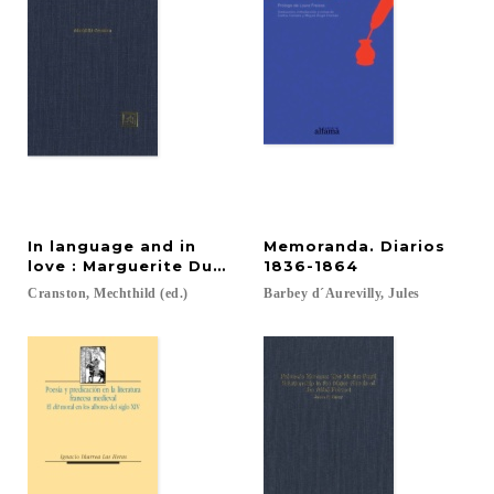
In language and in
Memoranda. Diarios
love : Marguerite Duras: the unspeakable
1836-1864
Cranston,
Mechthild
(ed.)
Barbey
d´Aurevilly,
Jules