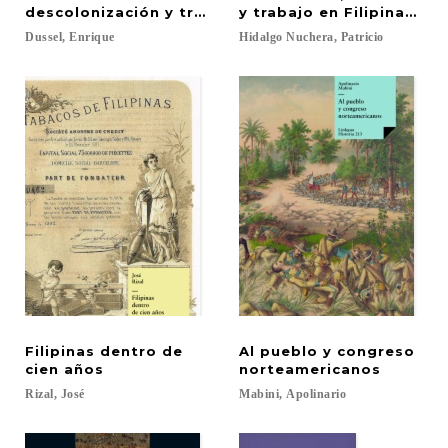
descolonización y transmodernidad
y trabajo en Filipinas (1
Dussel,
Enrique
Hidalgo
Nuchera,
Patricio
Filipinas dentro de
Al pueblo y congreso
cien años
norteamericanos
Rizal,
José
Mabini,
Apolinario