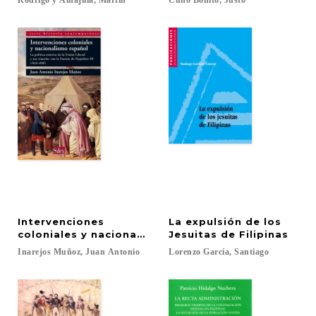
Rodrigo
y
Alhajilla,
Martín
Cuño
Bonito,
Justo
Intervenciones
La expulsión de los
coloniales y nacionalismo español
Jesuitas de Filipinas
Inarejos
Muñoz,
Juan
Antonio
Lorenzo
García,
Santiago