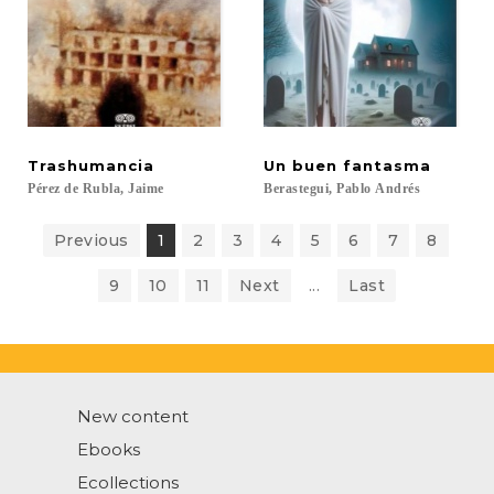
Trashumancia
Un
buen
fantasma
Pérez
de
Rubla,
Jaime
Berastegui,
Pablo
Andrés
Previous
1
2
3
4
5
6
7
8
9
10
11
Next
...
Last
New content
Ebooks
Ecollections