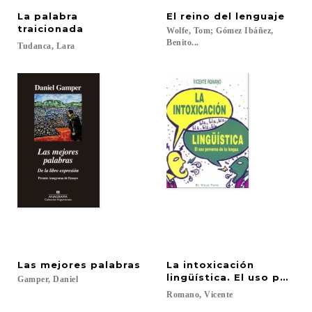
La palabra
El
reino
del
lenguaje
traicionada
Wolfe, Tom; Gómez Ibáñez,
Benito...
Tudanca,
Lara
Las
mejores
palabras
La intoxicación
lingüística. El uso perve
Gamper,
Daniel
Romano,
Vicente