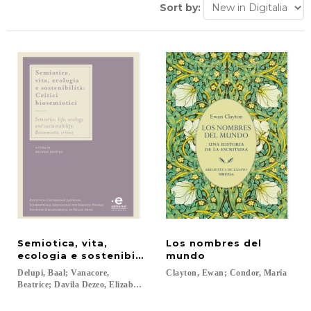
Sort by:
Semiotica, vita,
Los nombres del
ecologia e sostenibilità = Semiotics, life, ecology 
mundo
Delupi, Baal; Vanacore,
Clayton,
Ewan;
Condor,
María
Beatrice; Davila Dezeo, Elizabeth; Vargas, Emiliano; Hirschfeld, Eric; De F