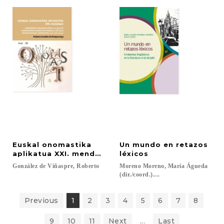
Euskal onomastika
Un mundo en retazos
aplikatua XXI. mendean = Onomástica vasca aplicad
léxicos
González
de
Viñaspre,
Roberto
Moreno Moreno, María Águeda
(dir./coord.)....
Previous
1
2
3
4
5
6
7
8
9
10
11
Next
...
Last