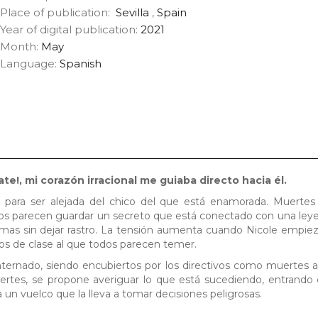
Place of publication:
Sevilla
,
Spain
Year of digital publication:
2021
Month:
May
Language:
Spanish
ate!, mi corazón irracional me guiaba directo hacia él.
a para ser alejada del chico del que está enamorada. Muertes
os parecen guardar un secreto que está conectado con una ley
timas sin dejar rastro. La tensión aumenta cuando Nicole empiez
os de clase al que todos parecen temer.
nternado, siendo encubiertos por los directivos como muertes a
uertes, se propone averiguar lo que está sucediendo, entrando e
da un vuelco que la lleva a tomar decisiones peligrosas.