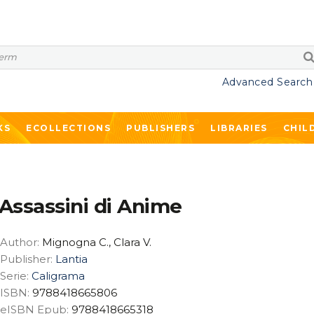
Advanced Search
KS
ECOLLECTIONS
PUBLISHERS
LIBRARIES
CHIL
Assassini di Anime
Author:
Mignogna C., Clara V.
Publisher:
Lantia
Serie:
Caligrama
ISBN:
9788418665806
eISBN Epub:
9788418665318