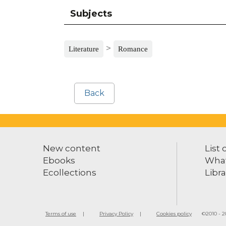
Subjects
>
Literature
Romance
Back
New content
List 
Ebooks
What
Ecollections
Libra
Terms of use
Privacy Policy
Cookies policy
©2010 - 20