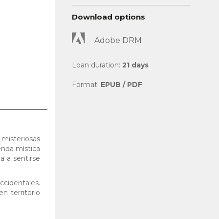
Download options
Adobe DRM
Loan duration:
21 days
Format:
EPUB / PDF
 misteriosas
enda mística
a a sentirse
ccidentales.
n territorio