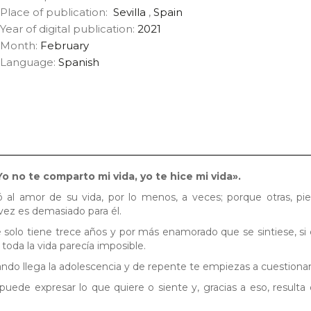
Place of publication:
Sevilla
,
Spain
Year of digital publication:
2021
Month:
February
Language:
Spanish
o no te comparto mi vida, yo te hice mi vida».
ó al amor de su vida, por lo menos, a veces; porque otras, p
l vez es demasiado para él.
 solo tiene trece años y por más enamorado que se sintiese, si 
l toda la vida parecía imposible.
ando llega la adolescencia y de repente te empiezas a cuestionar
 puede expresar lo que quiere o siente y, gracias a eso, result