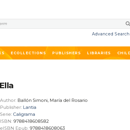
Advanced Search
KS
ECOLLECTIONS
PUBLISHERS
LIBRARIES
CHIL
Ella
Author:
Ballón Simoni, María del Rosario
Publisher:
Lantia
Serie:
Caligrama
ISBN:
9788418608582
eISBN Epub:
9788418608063