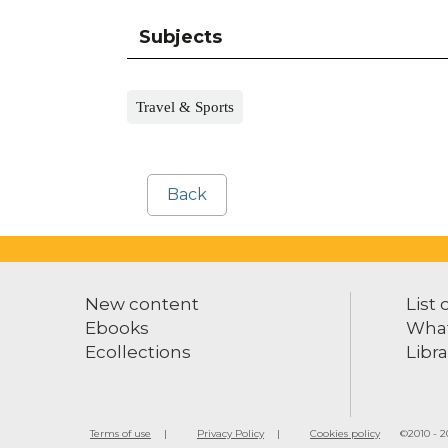
Subjects
Travel & Sports
Back
New content
List 
Ebooks
What
Ecollections
Libra
Terms of use
Privacy Policy
Cookies policy
©2010 - 20