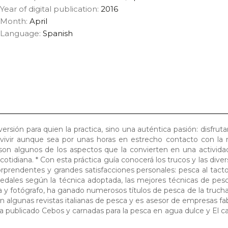
Year of digital publication:
2016
Month:
April
Language:
Spanish
rsión para quien la practica, sino una auténtica pasión: disfrutar
vivir aunque sea por unas horas en estrecho contacto con la 
son algunos de los aspectos que la convierten en una activida
 cotidiana. * Con esta práctica guía conocerá los trucos y las dive
rprendentes y grandes satisfacciones personales: pesca al tact
 sedales según la técnica adoptada, las mejores técnicas de pes
ta y fotógrafo, ha ganado numerosos títulos de pesca de la trucha
n algunas revistas italianas de pesca y es asesor de empresas fa
ha publicado Cebos y carnadas para la pesca en agua dulce y El ca