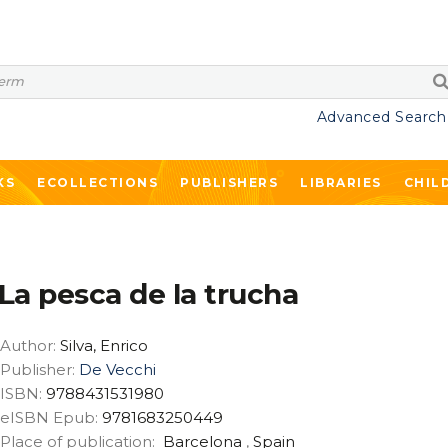
Advanced Search
KS
ECOLLECTIONS
PUBLISHERS
LIBRARIES
CHIL
La pesca de la trucha
Author:
Silva, Enrico
Publisher:
De Vecchi
ISBN:
9788431531980
eISBN Epub:
9781683250449
Place of publication:
Barcelona
,
Spain