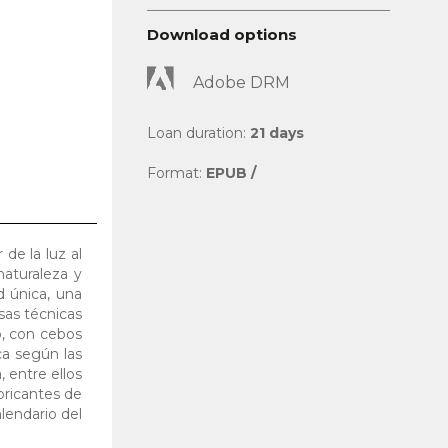
Download options
Adobe DRM
Loan duration:
21 days
Format:
EPUB /
 de la luz al
naturaleza y
d única, una
rsas técnicas
o, con cebos
ca según las
, entre ellos
bricantes de
lendario del