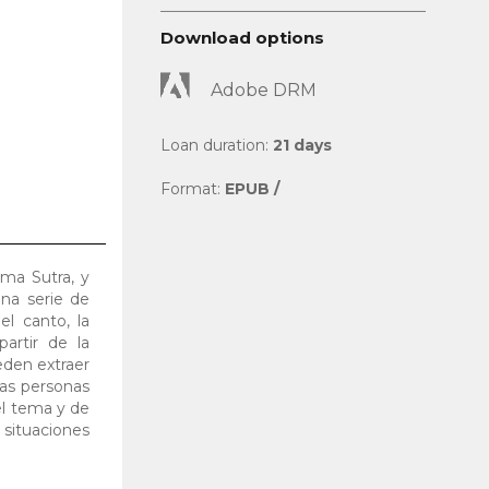
Download options
Adobe DRM
Loan duration:
21 days
Format:
EPUB /
ama Sutra, y
una serie de
el canto, la
artir de la
eden extraer
as personas
el tema y de
 situaciones