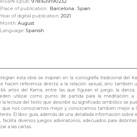
eISBN Epub:
9781639190232
Place of publication:
Barcelona
,
Spain
Year of digital publication:
2021
Month:
August
Language:
Spanish
ntegran esta obra se inspiran en la iconografía tradicional del K
 hacen referencia directa a la relación sexual, sino también 
64 artes del Kama, entre las que figuran el juego, la danza, 
eden utilizar como punto de partida para la meditación: a p
la lectura del texto que describe su significado simbólico se pu
ara que nos conozcamos mejor y conozcamos también mejor a l
erés. El libro guía, además de una detallada información sobre 
, facilita diversos juegos adivinatorios, adecuados para distintas
ar a las cartas.