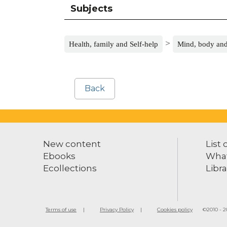
Subjects
>
Health, family and Self-help
Mind, body and 
Back
New content
List 
Ebooks
What
Ecollections
Libra
Terms of use
Privacy Policy
Cookies policy
©2010 - 20