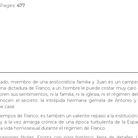
Pages:
477
tado, miembro de una aristocrática familia y Juan es un campe
 plena dictadura de Franco, a un hombre le puede costar muy car
 sus sentimientos, ni la familia, ni la iglesia, ni el régimen de
conocen el secreto: la intrépida hermana gemela de Antonio y
e case.
iempos de Franco, es también un valiente repaso a la institución 
ia y a la vez amarga crónica de una época turbulenta de la Espa
la vida homosexual durante el régimen de Franco.
ones fáciles. Escrita con rigor histórico, llena de detalles.