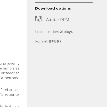
Download options
Adobe DRM
Loan duration:
21 days
Format:
EPUB /
sino joven y
o enamorarse
l dictador se
 la hermosa
familiar con
ña reciente.
 Un texto de