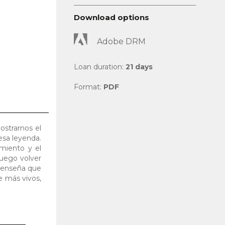
Download options
Adobe DRM
Loan duration:
21 days
Format:
PDF
ostrarnos el
esa leyenda.
imiento y el
luego volver
s enseña que
e más vivos,