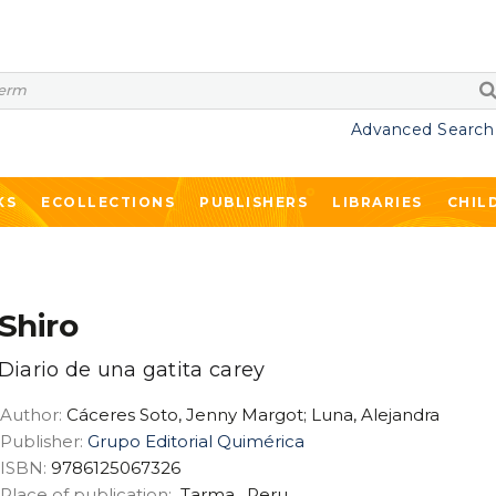
Advanced Search
KS
ECOLLECTIONS
PUBLISHERS
LIBRARIES
CHIL
Shiro
Diario de una gatita carey
Author:
Cáceres Soto, Jenny Margot; Luna, Alejandra
Publisher:
Grupo Editorial Quimérica
ISBN:
9786125067326
Place of publication:
Tarma
,
Peru