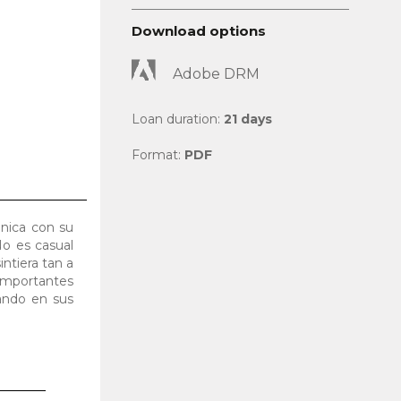
Download options
Adobe DRM
Loan duration:
21 days
Format:
PDF
ónica con su
o es casual
intiera tan a
importantes
iando en sus