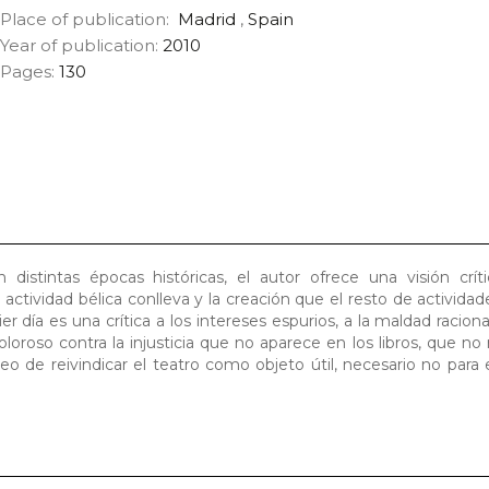
Place of publication:
Madrid
,
Spain
Year of publication:
2010
Pages:
130
distintas épocas históricas, el autor ofrece una visión crít
a actividad bélica conlleva y la creación que el resto de activid
er día es una crítica a los intereses espurios, a la maldad raciona
oroso contra la injusticia que no aparece en los libros, que no r
eo de reivindicar el teatro como objeto útil, necesario no para e