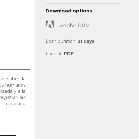
Download options
Adobe DRM
Loan duration:
21 days
Format:
PDF
ica sobre la
ades humanas
lizada y a la
egistran las
l ruido sino