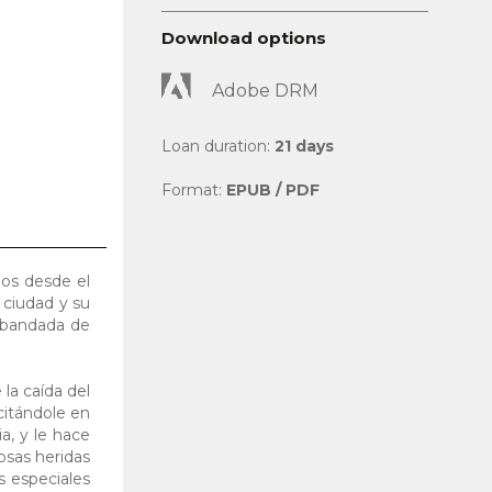
Download options
Adobe DRM
Loan duration:
21 days
Format:
EPUB / PDF
dos desde el
 ciudad y su
esbandada de
 la caída del
citándole en
a, y le hace
osas heridas
s especiales