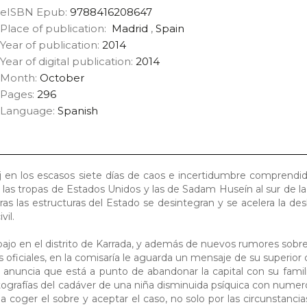
eISBN Epub:
9788416208647
Place of publication:
Madrid
,
Spain
Year of publication:
2014
Year of digital publication:
2014
Month:
October
Pages:
296
Language:
Spanish
oj en los escasos siete días de caos e incertidumbre comprendi
las tropas de Estados Unidos y las de Sadam Huseín al sur de la
ntras las estructuras del Estado se desintegran y se acelera la d
vil.
rabajo en el distrito de Karrada, y además de nuevos rumores sobre
oficiales, en la comisaría le aguarda un mensaje de su superior 
 le anuncia que está a punto de abandonar la capital con su famili
tografías del cadáver de una niña disminuida psíquica con numer
a coger el sobre y aceptar el caso, no solo por las circunstancia