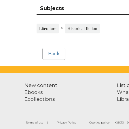
Subjects
>
Literature
Historical fiction
Back
New content
List 
Ebooks
What
Ecollections
Libra
Terms of use
Privacy Policy
Cookies policy
©2010 - 20