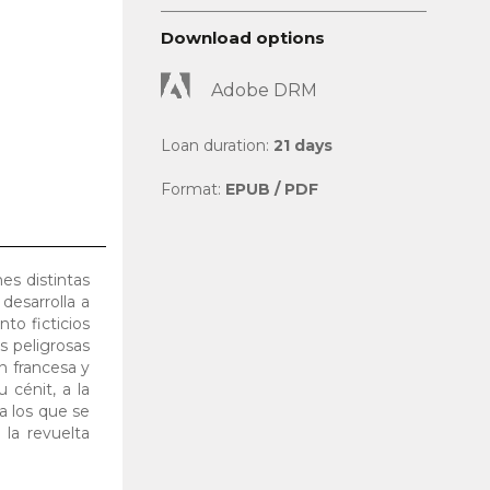
Download options
Adobe DRM
Loan duration:
21 days
Format:
EPUB / PDF
es distintas
desarrolla a
to ficticios
s peligrosas
n francesa y
 cénit, a la
a los que se
la revuelta