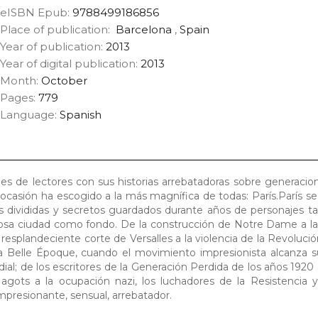
eISBN Epub:
9788499186856
Place of publication:
Barcelona
,
Spain
Year of publication:
2013
Year of digital publication:
2013
Month:
October
Pages:
779
Language:
Spanish
s de lectores con sus historias arrebatadoras sobre generacion
ocasión ha escogido a la más magnífica de todas: París.París se 
des divididas y secretos guardados durante años de personajes tan
iosa ciudad como fondo. De la construcción de Notre Dame a la
resplandeciente corte de Versalles a la violencia de la Revolució
a Belle Époque, cuando el movimiento impresionista alcanza su
al; de los escritores de la Generación Perdida de los años 1920 
ots a la ocupación nazi, los luchadores de la Resistencia y 
presionante, sensual, arrebatador.