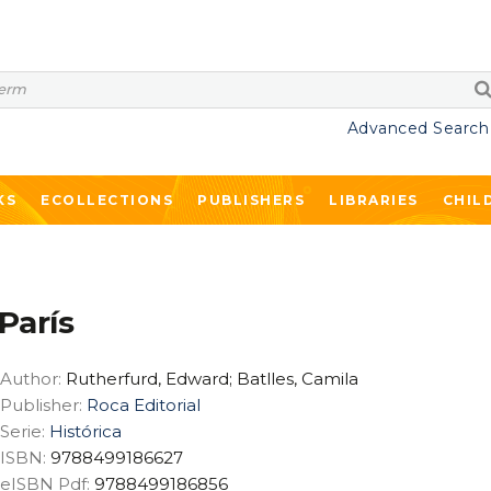
Advanced Search
KS
ECOLLECTIONS
PUBLISHERS
LIBRARIES
CHIL
París
Author:
Rutherfurd, Edward; Batlles, Camila
Publisher:
Roca Editorial
Serie:
Histórica
ISBN:
9788499186627
eISBN Pdf:
9788499186856