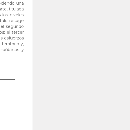
reciendo una
rte, titulada
 los niveles
ítulo recoge
; el segundo
s; el tercer
us esfuerzos
erritorio y,
–públicos y