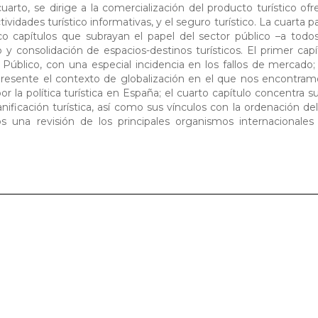
 cuarto, se dirige a la comercialización del producto turístico of
tividades turístico informativas, y el seguro turístico. La cuarta pa
nco capítulos que subrayan el papel del sector público –a todos
lo y consolidación de espacios-destinos turísticos. El primer cap
Público, con una especial incidencia en los fallos de mercado
 presente el contexto de globalización en el que nos encontramo
or la política turística en España; el cuarto capítulo concentra s
ificación turística, así como sus vínculos con la ordenación del t
s una revisión de los principales organismos internacionales 