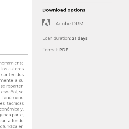
Download options
Adobe DRM
Loan duration:
21 days
Format:
PDF
 herramienta
 los autores
 contenidos
tamente a su
s se reparten
 español, se
el fenómeno
nes técnicas
 económica y,
gunda parte,
tran a fondo
rofundiza en