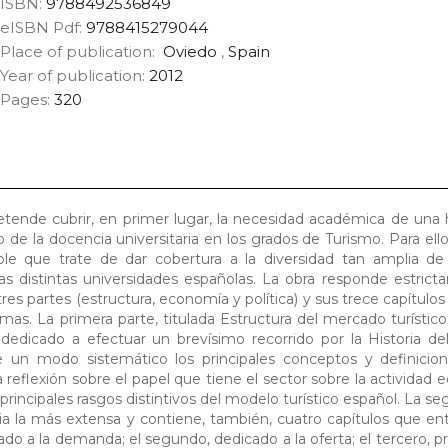
ISBN:
9788492536849
eISBN Pdf:
9788415279044
Place of publication:
Oviedo
,
Spain
Year of publication:
2012
Pages:
320
pretende cubrir, en primer lugar, la necesidad académica de una
o de la docencia universitaria en los grados de Turismo. Para ello
ible que trate de dar cobertura a la diversidad tan amplia de
as distintas universidades españolas. La obra responde estric
 tres partes (estructura, economía y política) y sus trece capítulo
s. La primera parte, titulada Estructura del mercado turístico
 dedicado a efectuar un brevísimo recorrido por la Historia d
 de un modo sistemático los principales conceptos y definicio
la reflexión sobre el papel que tiene el sector sobre la actividad
rincipales rasgos distintivos del modelo turístico español. La se
cia la más extensa y contiene, también, cuatro capítulos que en
cado a la demanda; el segundo, dedicado a la oferta; el tercero, p