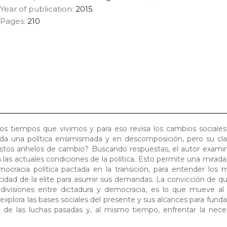
Year of publication:
2015
Pages:
210
s tiempos que vivimos y para eso revisa los cambios sociales
uda una política ensimismada y en descomposición, pero su cla
 estos anhelos de cambio? Buscando respuestas, el autor examina
as actuales condiciones de la política. Esto permite una mirada c
mocracia política pactada en la transición, para entender los
acidad de la elite para asumir sus demandas. La convicción de 
 divisiones entre dictadura y democracia, es lo que mueve al 
xplora las bases sociales del presente y sus alcances para fund
os de las luchas pasadas y, al mismo tiempo, enfrentar la nec