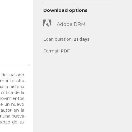
Download options
Adobe DRM
Loan duration:
21 days
Format:
PDF
 del pasado
mor resulta
 la historia
rítica de la
 movimientos
que un nuevo
autor en la
ar una nueva
esidad de su