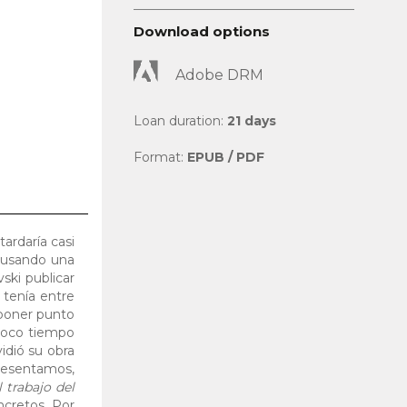
Download options
Adobe DRM
Loan duration:
21 days
Format:
EPUB / PDF
ardaría casi
causando una
ski publicar
 tenía entre
 poner punto
 poco tiempo
idió su obra
presentamos,
l trabajo del
ncretos. Por