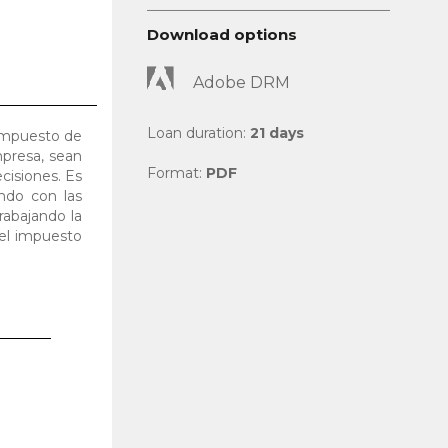
Download options
Adobe DRM
Loan duration:
21 days
 impuesto de
mpresa, sean
Format:
PDF
cisiones. Es
ndo con las
rabajando la
del impuesto