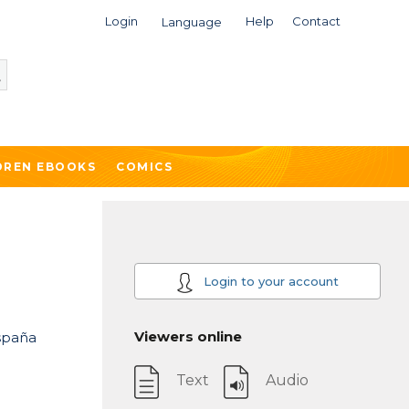
Login
Help
Contact
Language
DREN EBOOKS
COMICS
Login to your account
Viewers online
España
Text
Audio