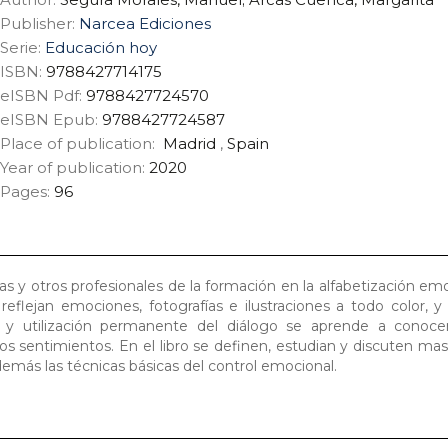
Publisher:
Narcea Ediciones
Serie:
Educación hoy
ISBN:
9788427714175
eISBN Pdf:
9788427724570
eISBN Epub:
9788427724587
Place of publication:
Madrid
,
Spain
Year of publication:
2020
Pages:
96
ias y otros profesionales de la formación en la alfabetización emo
eflejan emociones, fotografías e ilustraciones a todo color, y
s y utilización permanente del diálogo se aprende a conocer, 
 los sentimientos. En el libro se definen, estudian y discuten ma
emás las técnicas básicas del control emocional.