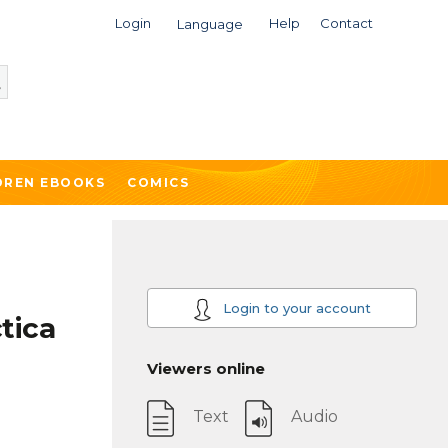
Login
Help
Contact
Language
DREN EBOOKS
COMICS
Login to your account
tica
Viewers online
Text
Audio