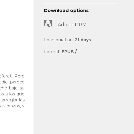
Download options
Adobe DRM
Loan duration:
21 days
Format:
EPUB /
eferet. Pero
adie parece
che bajo su
os a los que
arreglar las
us brazos, y