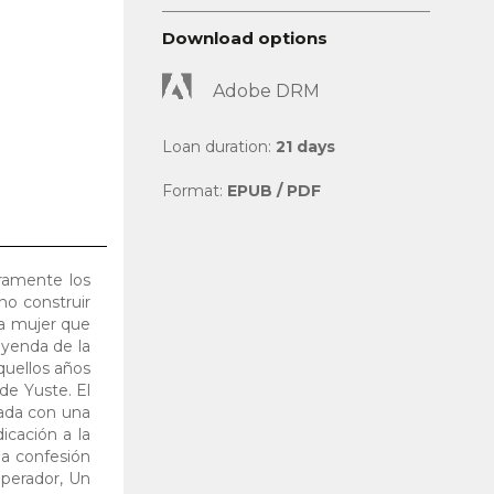
Download options
Adobe DRM
Loan duration:
21 days
Format:
EPUB / PDF
eramente los
ho construir
na mujer que
eyenda de la
quellos años
de Yuste. El
hada con una
icación a la
a confesión
mperador, Un