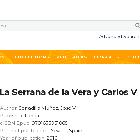
Advanced Search
KS
ECOLLECTIONS
PUBLISHERS
LIBRARIES
CHIL
La Serrana de la Vera y Carlos V
Author:
Serradilla Muñoz, José V.
Publisher:
Lantia
eISBN Epub:
9781635031065
Place of publication:
Sevilla
,
Spain
Year of publication:
2016