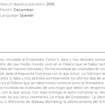
Year of digital publication:
2016
Month:
December
Language:
Spanish
Vera, vinculada al Emperador Carlos V, data y nos describe som
ueño de casi medio mundo vivió en el Palacio que se había hec
relata de manera trenzada y forma novelada las vicisitudes de u
al, dada la respuesta horrorosa con la que actuó. La historia o l
Carlos V, data y nos describe someramente los últimos días de a
en el Palacio que se había hecho construir junto al Monasterio 
ma novelada las vicisitudes de una mujer que debió ser despec
sa con la que actuó. Con esta entrega, el autor corrobora su ded
ando así sus otros volúmenes: La mesa del Emperador, La últim
rlos V, Memorias de Bárbara Blomberg, la última amante del E