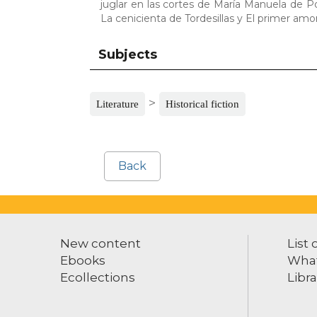
juglar en las cortes de María Manuela de Por
La cenicienta de Tordesillas y El primer amo
Subjects
>
Literature
Historical fiction
Back
New content
List 
Ebooks
What
Ecollections
Libra