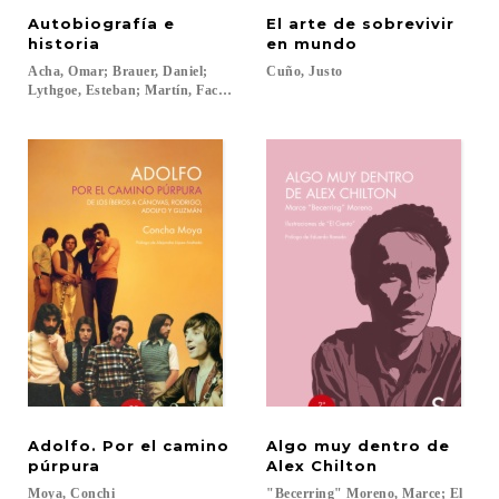
Autobiografía e
El arte de sobrevivir
historia
en mundo
Acha, Omar; Brauer, Daniel;
Cuño,
Justo
Lythgoe, Esteban; Martín, Facundo; Ratto, Adrián...
Adolfo. Por el camino
Algo muy dentro de
púrpura
Alex Chilton
Moya,
Conchi
"Becerring" Moreno, Marce; El