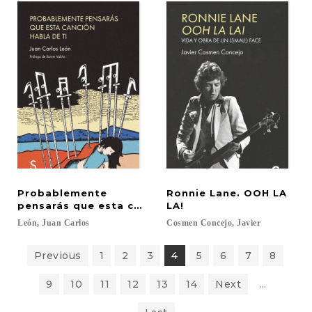
Probablemente
Ronnie Lane. OOH LA
pensarás que esta canción habla de ti
LA!
León,
Juan
Carlos
Cosmen
Concejo,
Javier
Previous
1
2
3
4
5
6
7
8
9
10
11
12
13
14
Next
...