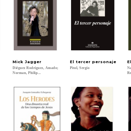
Mick
Jagger
El
tercer
personaje
E
Diéguez Rodríguez, Amado;
Pitol,
Sergio
Na
Norman, Philip...
Re