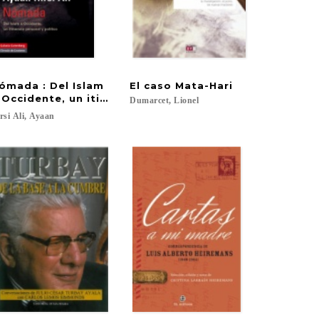
ómada : Del Islam
El
caso
Mata-Hari
 Occidente, un itinerario personal y político
Dumarcet,
Lionel
rsi
Ali,
Ayaan