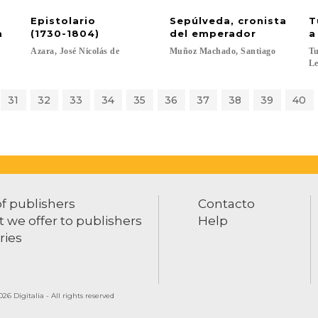
Epistolario
Sepúlveda, cronista
T
a
(1730-1804)
del emperador
a
Azara,
José
Nicolás
de
Muñoz
Machado,
Santiago
Tu
Le
31
32
33
34
35
36
37
38
39
40
of publishers
Contacto
 we offer to publishers
Help
ries
26 Digitalia - All rights reserved