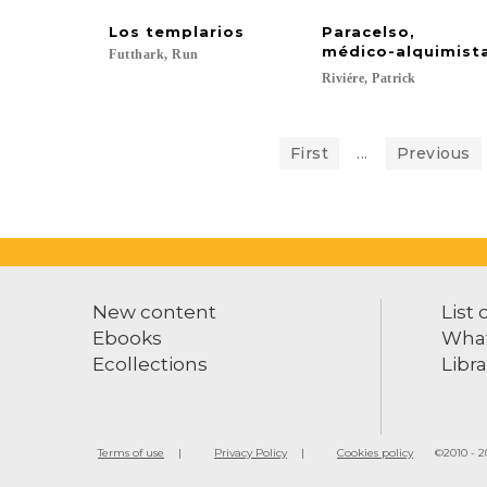
Los
templarios
Paracelso,
médico-alquimist
Futthark,
Run
Riviére,
Patrick
First
...
Previous
New content
List 
Ebooks
What
Ecollections
Libra
Terms of use
Privacy Policy
Cookies policy
©2010 - 20