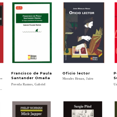
Francisco de Paula
Oficio
lector
P
e
Gogh
Santander Omaña
S
Morales
Henao,
Jairo
Poveda
Ramos,
Gabriel
Ur
rías Zugazagoitia, José Mª; Villarías Zugazagoitia, José Mª...