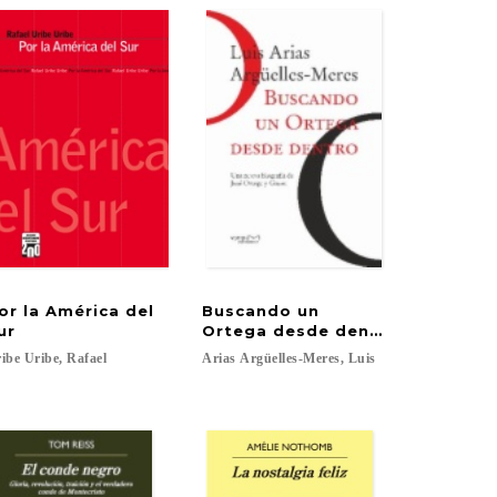
or la América del
Buscando un
ur
Ortega desde dentro
ibe
Uribe,
Rafael
Arias
Argüelles-Meres,
Luis