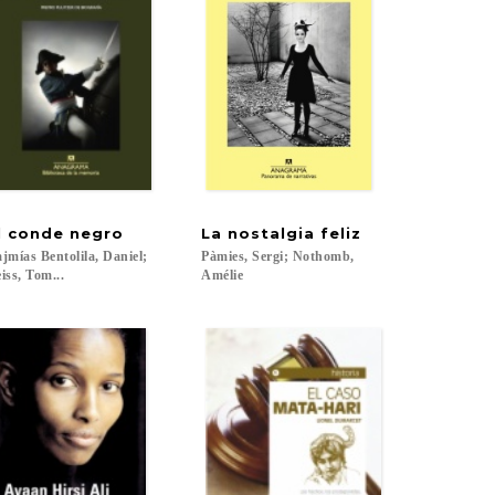
l
conde
negro
La
nostalgia
feliz
jmías Bentolila, Daniel;
Pàmies, Sergi; Nothomb,
iss, Tom...
Amélie