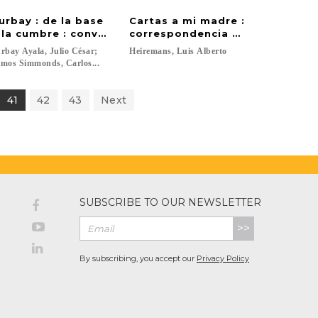
urbay : de la base
Cartas a mi madre :
 la cumbre : conversaciones de Julio César Turbay A
correspondencia de Luis Albert
rbay Ayala, Julio César;
Heiremans,
Luis
Alberto
mos Simmonds, Carlos...
41
42
43
Next
SUBSCRIBE TO OUR NEWSLETTER
>>
By subscribing, you accept our
Privacy Policy