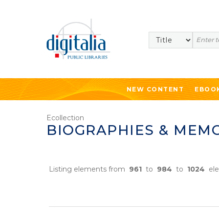
Search
NEW CONTENT
EBOO
Ecollection
BIOGRAPHIES & MEM
Listing elements from
961
to
984
to
1024
ele