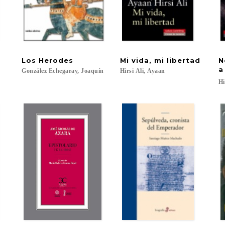
Los
Herodes
Mi
vida,
mi
libertad
N
a
González
Echegaray,
Joaquín
Hirsi
Ali,
Ayaan
Hi