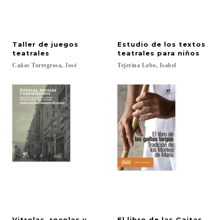
Taller de juegos
Estudio de los textos
teatrales
teatrales para niños
Cañas
Torregrosa,
José
Tejerina
Lobo,
Isabel
Vitrolas, rocolas y
El libro de las Gaitas