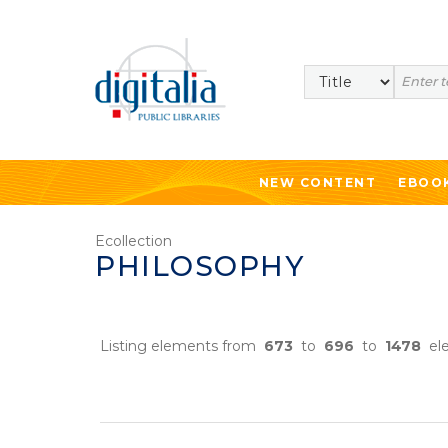
Search
NEW CONTENT
EBOO
Ecollection
PHILOSOPHY
Listing elements from
673
to
696
to
1478
el