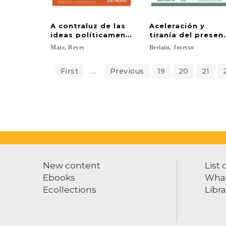
A contraluz de las
Aceleración y
ideas políticamente correctas
tiranía del presen
Mate,
Reyes
Beriain,
Josetxo
First
...
Previous
19
20
21
New content
List 
Ebooks
What
Ecollections
Libra