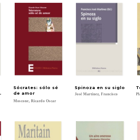
y
Sócrates: sólo sé
Spinoza
en
su
siglo
T
historia para la vida
de amor
José
Martínez,
Francisco
Pl
Moscone,
Ricardo
Oscar