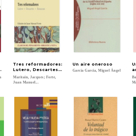
.
Tres reformadores:
Un
aire
oneroso
U
es y análisis del discurso
Lutero, Descartes, Rousseau
a
García
García,
Miguel
Ángel
ea
Maritain, Jacques; Forte,
Ba
Juan Manuel...
Ma