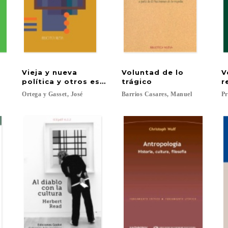
Vieja y nueva
Voluntad de lo
V
política y otros escritos programáticos
trágico
r
Ortega
y
Gasset,
José
Barrios
Casares,
Manuel
Pr