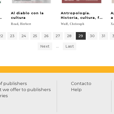
Al diablo con la
Antropología.
A
te.
cultura
Historia, cultura, filosofí
a
Read,
Herbert
Wulf,
Christoph
Xa
22
23
24
25
26
27
28
29
30
31
Next
...
Last
of publishers
Contacto
 we offer to publishers
Help
ries