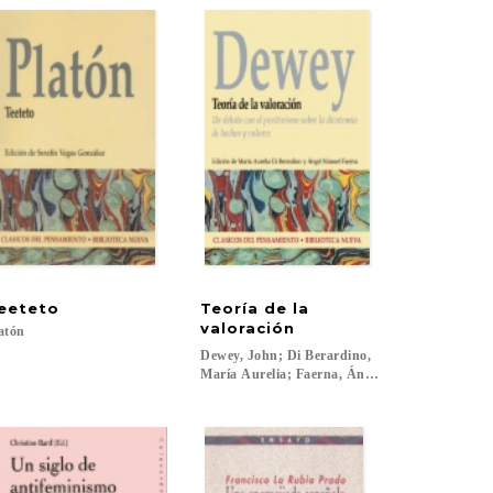
eeteto
Teoría de la
valoración
atón
Dewey, John; Di Berardino,
María Aurelia; Faerna, Ángel Manuel (eds.)...