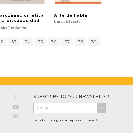
proximación ética
Arte
de
hablar
a
 la discapacidad
Benot,
Eduardo
bier
Etxeberria
32
33
34
35
36
37
38
39
SUBSCRIBE TO OUR NEWSLETTER
>>
By subscribing, you accept our
Privacy Policy