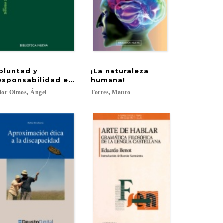
oluntad y
¡La naturaleza
esponsabilidad en Hannah Arendt
humana!
ior
Olmos,
Ángel
Torres,
Mauro