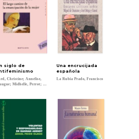
n siglo de
Una encrucijada
ntifeminismo
española
rd, Christine; Annelise,
La
Rubia
Prado,
Francisco
ugue; Midhelle, Perrot; et.al....