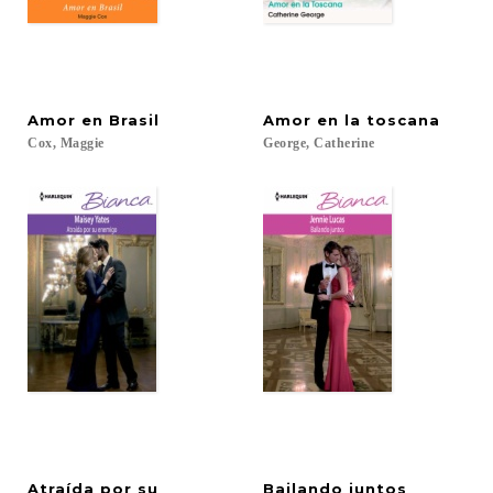
Amor
en
Brasil
Amor
en
la
toscana
Cox,
Maggie
George,
Catherine
Atraída por su
Bailando
juntos