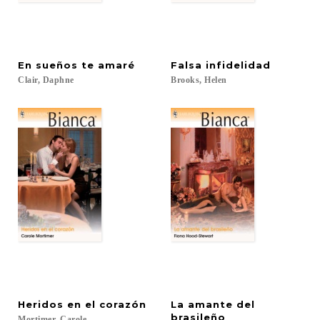
En
sueños
te
amaré
Falsa
infidelidad
Clair,
Daphne
Brooks,
Helen
Heridos
en
el
corazón
La amante del
brasileño
Mortimer,
Carole