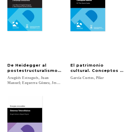
De Heidegger al
El patrimonio
postestructuralismo. Panorama de la ontología y
cultural. Conceptos bási
Aragüés Estragués, Juan
García
Cuetos,
Pilar
Manuel; Ezquerra Gómez, Jesús...