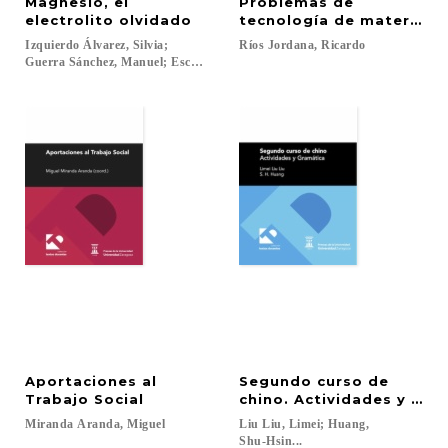
Magnesio, el
Problemas de
electrolito olvidado
tecnología de materiale
Izquierdo Álvarez, Silvia;
Ríos
Jordana,
Ricardo
Guerra Sánchez, Manuel; Escanero Marcén, Jesús F.; Soria Aznar, Marisol..
Aportaciones al
Segundo curso de
Trabajo Social
chino. Actividades y Gra
Miranda
Aranda,
Miguel
Liu Liu, Limei; Huang,
Shu-Hsin...