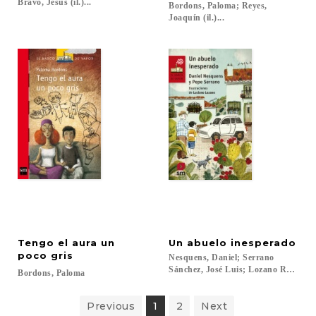
Bravo, Jesús (il.)...
Bordons, Paloma; Reyes,
Joaquín (il.)...
Tengo el aura un
Un
abuelo
inesperado
poco gris
Nesquens, Daniel; Serrano
Sánchez, José Luis; Lozano Raya, Luci
Bordons,
Paloma
Previous
1
2
Next