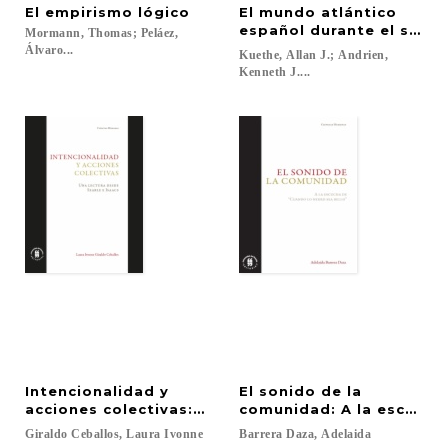
El
empirismo
lógico
El mundo atlántico
español durante el siglo 
Mormann, Thomas; Peláez,
Álvaro...
Kuethe, Allan J.; Andrien,
Kenneth J....
Intencionalidad y
El sonido de la
acciones colectivas: Una lectura desde Searle e Is
comunidad: A la escucha 
Giraldo
Ceballos,
Laura
Ivonne
Barrera
Daza,
Adelaida