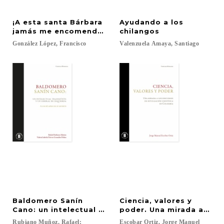
¡A esta santa Bárbara
Ayudando a los
jamás me encomendé!: Los giros de la iconografía
chilangos
González
López,
Francisco
Valenzuela
Amaya,
Santiago
Baldomero Sanín
Ciencia, valores y
Cano: un intelectual transeúnte y un liberal de izq
poder. Una mirada a los 
Rubiano Muñoz, Rafael;
Escobar
Ortiz,
Jorge
Manuel