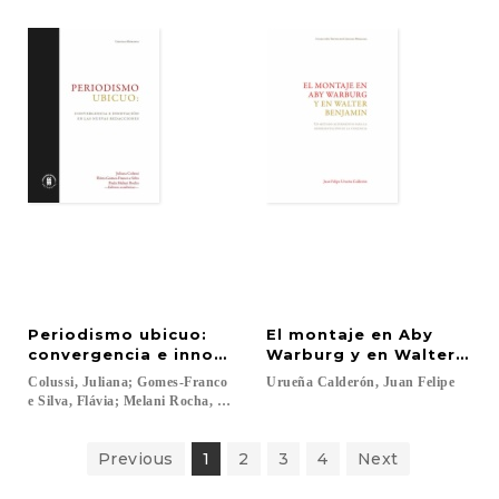
Periodismo ubicuo:
El montaje en Aby
convergencia e innovación en las nuevas redaccio
Warburg y en Walter Benj
Colussi, Juliana; Gomes-Franco
Urueña
Calderón,
Juan
Felipe
e Silva, Flávia; Melani Rocha, Paula...
Previous
1
2
3
4
Next