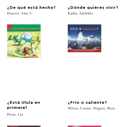
¿De
qué
está
hecho?
¿Dónde
quieres
vivir?
Hansen,
Amy
S.
Badía,
Amhilda
¿Está Ulula en
¿Frío
o
caliente?
primera?
Mitten,
Luana;
Wagner,
Mary
Picou,
Lin