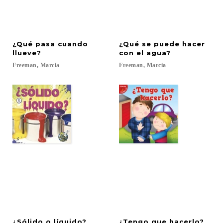
¿Qué pasa cuando
¿Qué se puede hacer
llueve?
con el agua?
Freeman,
Marcia
Freeman,
Marcia
¿Sólido
o
líquido?
¿Tengo
que
hacerlo?