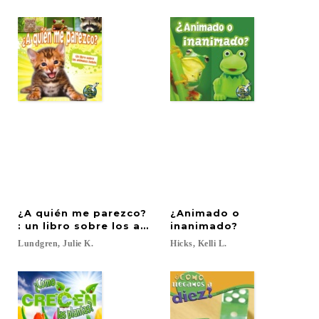
¿A quién me parezco?
¿Animado o
: un libro sobre los animales bebés
inanimado?
Lundgren,
Julie
K.
Hicks,
Kelli
L.