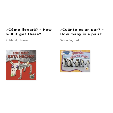
¿Cómo llegará? = How
¿Cuánto es un par? =
will it get there?
How many is a pair?
Cleland,
Joann
Schaefer,
Ted