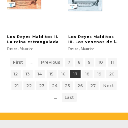
Los Reyes Malditos II.
Los Reyes Malditos
La reina estrangulada
III. Los venenos de la Co
Druon,
Maurice
Druon,
Maurice
First
...
Previous
7
8
9
10
11
12
13
14
15
16
17
18
19
20
21
22
23
24
25
26
27
Next
...
Last