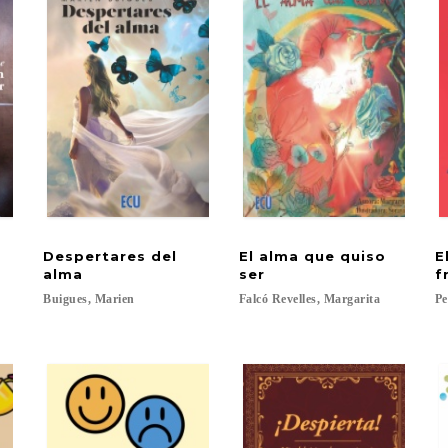
Despertares del
El alma que quiso
E
alma
ser
f
Buigues,
Marien
Falcó
Revelles,
Margarita
Pe