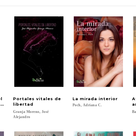
el
Portales vitales de
La
mirada
interior
A
terior
libertad
a
Poch,
Adriana
C.
Granja Moreno, José
Ba
Alejandro