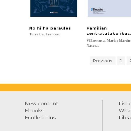
No
hi
ha
paraules
Familian
zentratutako ikus
Torralba,
Francesc
Villaescusa, María; Martín
Natxo...
Previous
1
New content
List 
Ebooks
What
Ecollections
Libra