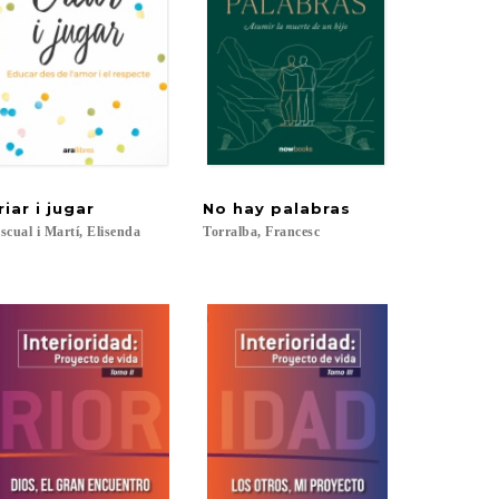
riar
i
jugar
No
hay
palabras
scual
i
Martí,
Elisenda
Torralba,
Francesc