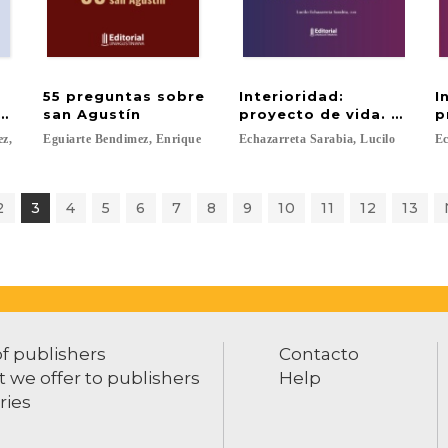
55 preguntas sobre
Interioridad:
I
pegia
san Agustín
proyecto de vida. Tomo I
p
ez,
Eguiarte
Bendimez,
Enrique
Echazarreta
Sarabia,
Lucilo
Ec
2
3
4
5
6
7
8
9
10
11
12
13
of publishers
Contacto
 we offer to publishers
Help
ries