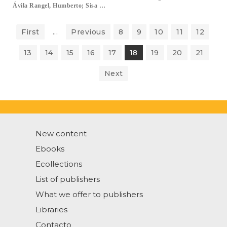
Ávila Rangel, Humberto; Sisa Camargo, Augusto; Pardo Castañeda, Diana.
First
...
Previous
8
9
10
11
12
13
14
15
16
17
18
19
20
21
Next
New content
Ebooks
Ecollections
List of publishers
What we offer to publishers
Libraries
Contacto