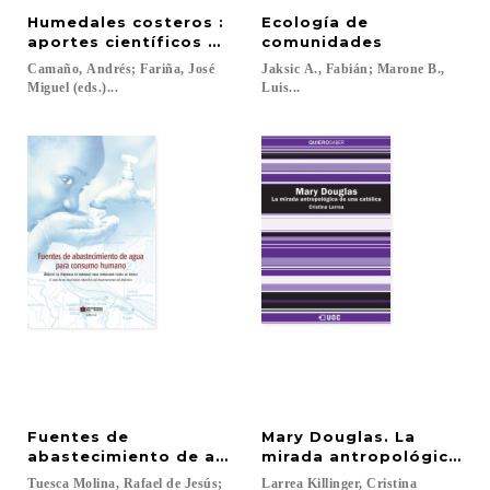
Humedales costeros :
Ecología de
aportes científicos a su gestión sustentable
comunidades
Camaño, Andrés; Fariña, José
Jaksic A., Fabián; Marone B.,
Miguel (eds.)...
Luis...
Fuentes de
Mary Douglas. La
abastecimiento de agua para consumo humano : aná
mirada antropológica de
Tuesca Molina, Rafael de Jesús;
Larrea
Killinger,
Cristina