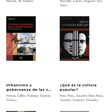
Pitarch,
M.
Dolores
Morcillo, Laura; Noguera Tur,
Joan...
Urbanismo y
¿Qué es la cultura
gobernanza de las ciudades europeas
popular?
Pinson, Gilles; Palomar Tejedor,
Pons Pons, Anaclet; Pons Pons,
Teresa...
Anaclet; Gramsci, Antonio...