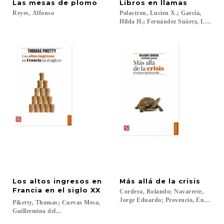
Las
mesas
de
plomo
Libros
en
llamas
Reyes,
Alfonso
Polastron, Lucien X.; García,
Hilda H.; Fernández Suárez, Lucila...
Los altos ingresos en
Más
allá
de
la
crisis
Francia en el siglo XX
Cordera, Rolando; Navarrete,
Jorge Eduardo; Provencio, Enrique; 
Piketty, Thomas; Cuevas Mesa,
Guillermina del...