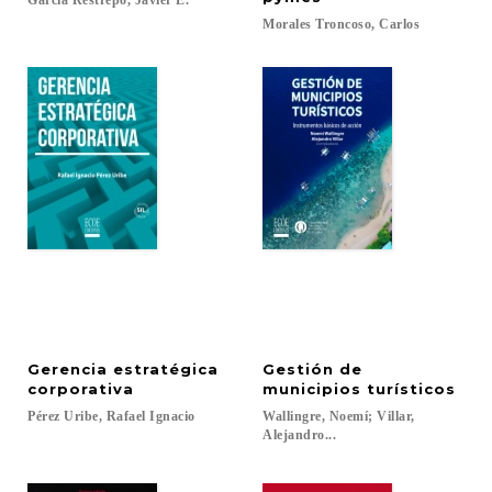
García
Restrepo,
Javier
E.
Morales
Troncoso,
Carlos
Gerencia estratégica
Gestión de
corporativa
municipios turísticos
Pérez
Uribe,
Rafael
Ignacio
Wallingre, Noemí; Villar,
Alejandro...