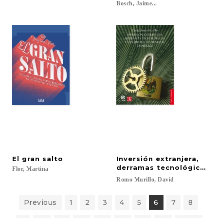
Bosch, Jaime...
El
gran
salto
Inversión extranjera,
derramas tecnológicas y 
Flor,
Martina
Romo
Murillo,
David
Previous
1
2
3
4
5
6
7
8